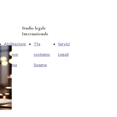
Studio legale
Internazionale
Abilitazione
Tfa
Servizi
Forense
sostegno
Legali
Spagna
Spagna
Studio Legale
Internazionale Rodorigo
Oltre 18 anni di
esperienza per