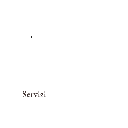
riconoscere i tuoi diritti
in Europa con competenza
Servizi
dedizione e
professionalità.
Servizi